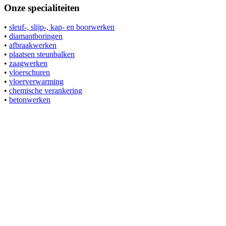
Onze specialiteiten
•
sleuf-, slijp-, kap- en boorwerken
•
diamantboringen
•
afbraakwerken
•
plaatsen steunbalken
•
zaagwerken
•
vloerschuren
•
vloerverwarming
•
chemische verankering
•
betonwerken