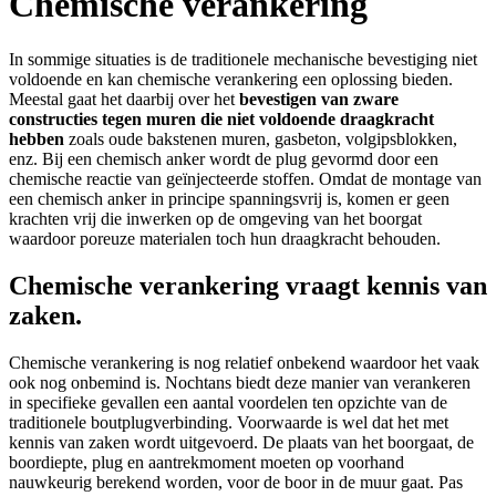
Chemische verankering
In sommige situaties is de traditionele mechanische bevestiging niet
voldoende en kan chemische verankering een oplossing bieden.
Meestal gaat het daarbij over het
bevestigen van zware
constructies tegen muren die niet voldoende draagkracht
hebben
zoals oude bakstenen muren, gasbeton,
volgipsblokken
,
enz. Bij een chemisch anker wordt de plug gevormd door een
chemische reactie van
geïnjecteerde
stoffen. Omdat de montage van
een chemisch anker in principe spanningsvrij is, komen er geen
krachten vrij die inwerken op de omgeving van het boorgat
waardoor poreuze materialen toch hun draagkracht behouden.
Chemische verankering vraagt kennis van
zaken.
Chemische verankering is nog relatief onbekend waardoor het vaak
ook nog onbemind is. Nochtans biedt deze manier van verankeren
in specifieke gevallen een aantal voordelen ten opzichte van de
traditionele
boutplugverbinding
. Voorwaarde is wel dat het met
kennis van zaken wordt uitgevoerd. De plaats van het
boorgaat
, de
boordiepte
, plug en
aantrekmoment
moeten op voorhand
nauwkeurig berekend worden, voor de boor in de muur gaat. Pas